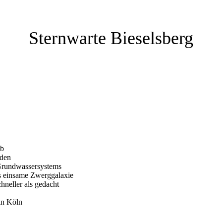
Sternwarte Bieselsberg
ab
nden
Grundwassersystems
rs einsame Zwerggalaxie
hneller als gedacht
in Köln