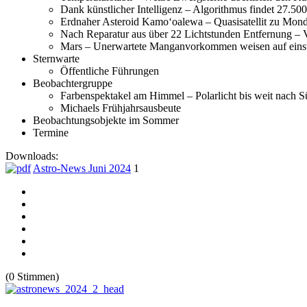
Dank künstlicher Intelligenz – Algorithmus findet 27.50
Erdnaher Asteroid Kamoʻoalewa – Quasisatellit zu Mond
Nach Reparatur aus über 22 Lichtstunden Entfernung – 
Mars – Unerwartete Manganvorkommen weisen auf einst
Sternwarte
Öffentliche Führungen
Beobachtergruppe
Farbenspektakel am Himmel – Polarlicht bis weit nach 
Michaels Frühjahrsausbeute
Beobachtungsobjekte im Sommer
Termine
Downloads:
Astro-News Juni 2024
1
(0 Stimmen)