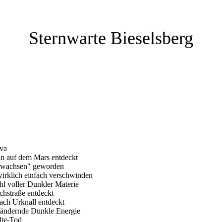
Sternwarte Bieselsberg
ova
an auf dem Mars entdeckt
"erwachsen" geworden
irklich einfach verschwinden
l voller Dunkler Materie
chstraße entdeckt
ach Urknall entdeckt
rändernde Dunkle Energie
lte-Tod