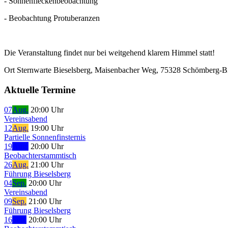
- Sonnenfleckenbeobachtung
- Beobachtung Protuberanzen
Die Veranstaltung findet nur bei weitgehend klarem Himmel statt!
Ort
Sternwarte Bieselsberg, Maisenbacher Weg, 75328 Schömberg-Bi
Aktuelle Termine
07
Aug.
20:00 Uhr
Vereinsabend
12
Aug.
19:00 Uhr
Partielle Sonnenfinsternis
19
Aug.
20:00 Uhr
Beobachterstammtisch
26
Aug.
21:00 Uhr
Führung Bieselsberg
04
Sep.
20:00 Uhr
Vereinsabend
09
Sep.
21:00 Uhr
Führung Bieselsberg
16
Sep.
20:00 Uhr