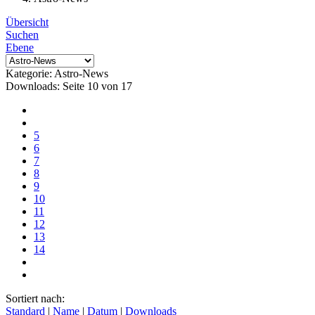
Übersicht
Suchen
Ebene
Kategorie: Astro-News
Downloads: Seite 10 von 17
5
6
7
8
9
10
11
12
13
14
Sortiert nach:
Standard
|
Name
|
Datum
|
Downloads