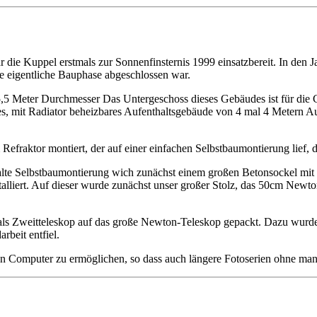
 die Kuppel erstmals zur Sonnenfinsternis 1999 einsatzbereit. In den J
ie eigentliche Bauphase abgeschlossen war.
,5 Meter Durchmesser Das Untergeschoss dieses Gebäudes ist für die C
ines, mit Radiator beheizbares Aufenthaltsgebäude von 4 mal 4 Metern A
efraktor montiert, der auf einer einfachen Selbstbaumontierung lief, d
lte Selbstbaumontierung wich zunächst einem großen Betonsockel mit 
talliert. Auf dieser wurde zunächst unser großer Stolz, das 50cm New
ls Zweitteleskop auf das große Newton-Teleskop gepackt. Dazu wurde d
beit entfiel.
en Computer zu ermöglichen, so dass auch längere Fotoserien ohne manu