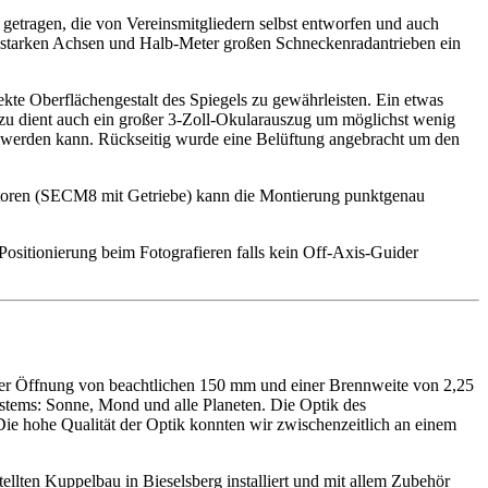
 getragen, die von Vereinsmitgliedern selbst entworfen und auch
m starken Achsen und Halb-Meter großen Schneckenradantrieben ein
kte Oberflächengestalt des Spiegels zu gewährleisten. Ein etwas
azu dient auch ein großer 3-Zoll-Okularauszug um möglichst wenig
rt werden kann. Rückseitig wurde eine Belüftung angebracht um den
otoren (SECM8 mit Getriebe) kann die Montierung punktgenau
Positionierung beim Fotografieren falls kein Off-Axis-Guider
ner Öffnung von beachtlichen 150 mm und einer Brennweite von 2,25
systems: Sonne, Mond und alle Planeten. Die Optik des
Die hohe Qualität der Optik konnten wir zwischenzeitlich an einem
ellten Kuppelbau in Bieselsberg installiert und mit allem Zubehör