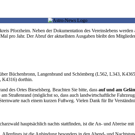
itskreis Pforzheim. Neben der Dokumentation des Vereinslebens werden
 Mal pro Jahr. Der Abruf der aktuellsten Ausgaben bleibt den Mitgliede
r über Büchenbronn, Langenbrand und Schömberg (L562, L343, K4365
, K4316) dorthin.
nd des Ortes Bieselsberg. Beachten Sie bitte, dass
auf und am Gelä
 am Straßenrand (möglichst so, dass auch landwirtschaftliche Fahrzeug
e Sternwarte nach einem kurzen Fußweg. Vielen Dank für Ihr Verständni
charzwald hauptsächlich nachts stattfinden, ist die An- und Abreise mi
. Allerdings ist die Anbindung besonders in den Abend- und Nachtstund