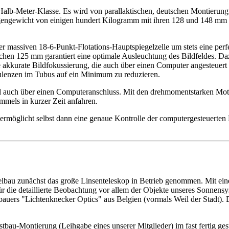
 Halb-Meter-Klasse. Es wird von parallaktischen, deutschen Montierung
 Eigengewicht von einigen hundert Kilogramm mit ihren 128 und 148 m
massiven 18-6-Punkt-Flotations-Hauptspiegelzelle um stets eine perfe
ichen 125 mm garantiert eine optimale Ausleuchtung des Bildfeldes. D
ne akkurate Bildfokussierung, die auch über einen Computer angesteue
ulenzen im Tubus auf ein Minimum zu reduzieren.
nal auch über einen Computeranschluss. Mit den drehmomentstarken M
mmels in kurzer Zeit anfahren.
ermöglicht selbst dann eine genaue Kontrolle der computergesteuerten 
lbau zunächst das große Linsenteleskop in Betrieb genommen. Mit ei
für die detaillierte Beobachtung vor allem der Objekte unseres Sonnen
auers "Lichtenknecker Optics" aus Belgien (vormals Weil der Stadt). 
bau-Montierung (Leihgabe eines unserer Mitglieder) im fast fertig gest