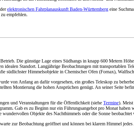
 der
elektronischen Fahrplanauskunft Baden-Württemberg
eine Suchmas
e zu empfehlen.
n Betrieb. Die günstige Lage eines Südhangs in knapp 600 Metern Höh
en idealen Standort. Langjährige Beobachtungen mit transportablen Tel
afie südlichster Himmelsobjekte in Chemischer Ofen (Fornax), Walfisch
urde von Anfang an dafür vorgesehen, ein großes Teleskop zu beherbe
stellten Montierung die hohen Ansprüchen genügt. An seiner Seite bef
ngen und Veranstaltungen für die Öffentlichkeit (siehe
Termine
). Meist
amm. Gab es zu Beginn nur ein Führungsangebot pro Monat haben wi
ie wundervollen Objekte des Nachthimmels oder die Sonne beobachtet
rnwarte zur Beobachtung geöffnet und können bei klarem Himmel jedes 