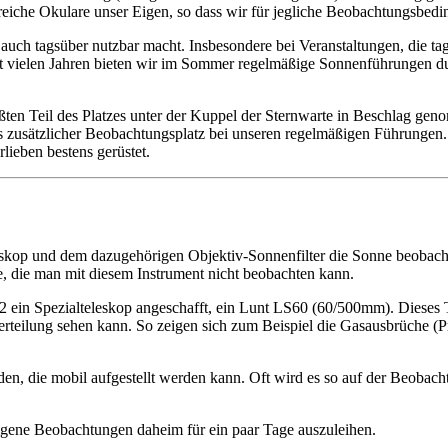
eiche Okulare unser Eigen, so dass wir für jegliche Beobachtungsbe
auch tagsüber nutzbar macht. Insbesondere bei Veranstaltungen, die tags
t vielen Jahren bieten wir im Sommer regelmäßige Sonnenführungen du
ten Teil des Platzes unter der Kuppel der Sternwarte in Beschlag geno
ls zusätzlicher Beobachtungsplatz bei unseren regelmäßigen Führungen.
lieben bestens gerüstet.
skop und dem dazugehörigen Objektiv-Sonnenfilter die Sonne beobacht
, die man mit diesem Instrument nicht beobachten kann.
in Spezialteleskop angeschafft, ein Lunt LS60 (60/500mm). Dieses Tele
rteilung sehen kann. So zeigen sich zum Beispiel die Gasausbrüche (
en, die mobil aufgestellt werden kann. Oft wird es so auf der Beobacht
 eigene Beobachtungen daheim für ein paar Tage auszuleihen.