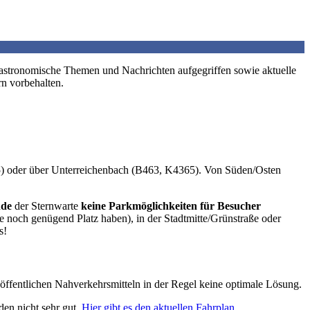
 astronomische Themen und Nachrichten aufgegriffen sowie aktuelle
rn vorbehalten.
) oder über Unterreichenbach (B463, K4365). Von Süden/Osten
nde
der Sternwarte
keine Parkmöglichkeiten für Besucher
e noch genügend Platz haben), in der Stadtmitte/Grünstraße oder
s!
t öffentlichen Nahverkehrsmitteln in der Regel keine optimale Lösung.
en nicht sehr gut.
Hier gibt es den aktuellen Fahrplan
.