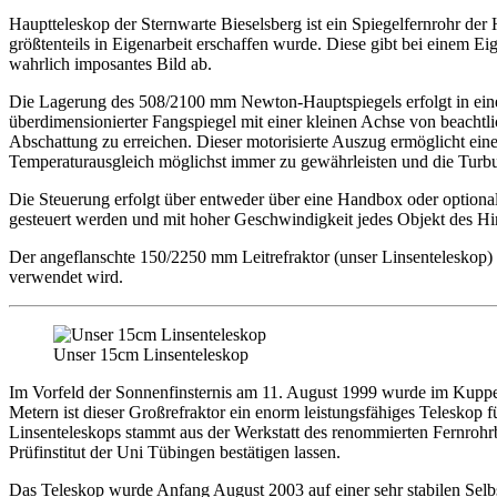
Hauptteleskop der Sternwarte Bieselsberg ist ein Spiegelfernrohr der
größtenteils in Eigenarbeit erschaffen wurde. Diese gibt bei einem
wahrlich imposantes Bild ab.
Die Lagerung des 508/2100 mm Newton-Hauptspiegels erfolgt in einer 
überdimensionierter Fangspiegel mit einer kleinen Achse von beachtl
Abschattung zu erreichen. Dieser motorisierte Auszug ermöglicht ei
Temperaturausgleich möglichst immer zu gewährleisten und die Turb
Die Steuerung erfolgt über entweder über eine Handbox oder optio
gesteuert werden und mit hoher Geschwindigkeit jedes Objekt des Hi
Der angeflanschte 150/2250 mm Leitrefraktor (unser Linsenteleskop) 
verwendet wird.
Unser 15cm Linsenteleskop
Im Vorfeld der Sonnenfinsternis am 11. August 1999 wurde im Kuppe
Metern ist dieser Großrefraktor ein enorm leistungsfähiges Teleskop 
Linsenteleskops stammt aus der Werkstatt des renommierten Fernrohrb
Prüfinstitut der Uni Tübingen bestätigen lassen.
Das Teleskop wurde Anfang August 2003 auf einer sehr stabilen Selbst