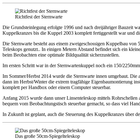
Richtfest der Sternwarte
Die Grundsteinlegung erfolgte 1996 und nach dreijähriger Bauzeit war
Kuppelkranzes bis die Kuppel 2003 komplett fertiggestellt war und d
Die Sternwarte besteht aus einem zweigeschossigen Kuppelbau von 5
Teleskops genutzt.. In einigen Metern Abstand befindet sich ein kle
beim Beobachten eine optimale Bildqualität sicherzustellen.
Im ersten Schritt war in der Sternwartenkuppel noch ein 150/2250mm R
Im Sommer/Herbst 2014 wurde die Sternwarte innen umgebaut. Die a
dann im Herbst/Winter die extrem tragfähige Eigenbaumontierung ins
komplett per Handbox oder einem Computer steuerbar.
Anfang 2015 wurde dann unser Linsenteleskop mittels Rohrschellen a
bequem vom Beobachtungstisch steuerbar gemacht, so dass viel Handar
In Zukunft ist geplant, auch die Steuerung des Kuppelkranzes über d
Das große 50cm-Spiegelteleskop