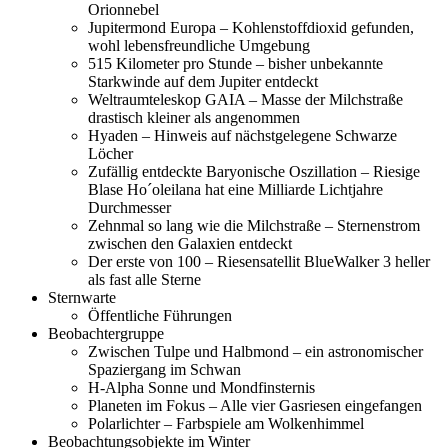
Orionnebel
Jupitermond Europa – Kohlenstoffdioxid gefunden,
wohl lebensfreundliche Umgebung
515 Kilometer pro Stunde – bisher unbekannte
Starkwinde auf dem Jupiter entdeckt
Weltraumteleskop GAIA – Masse der Milchstraße
drastisch kleiner als angenommen
Hyaden – Hinweis auf nächstgelegene Schwarze
Löcher
Zufällig entdeckte Baryonische Oszillation – Riesige
Blase Ho´oleilana hat eine Milliarde Lichtjahre
Durchmesser
Zehnmal so lang wie die Milchstraße – Sternenstrom
zwischen den Galaxien entdeckt
Der erste von 100 – Riesensatellit BlueWalker 3 heller
als fast alle Sterne
Sternwarte
Öffentliche Führungen
Beobachtergruppe
Zwischen Tulpe und Halbmond – ein astronomischer
Spaziergang im Schwan
H-Alpha Sonne und Mondfinsternis
Planeten im Fokus – Alle vier Gasriesen eingefangen
Polarlichter – Farbspiele am Wolkenhimmel
Beobachtungsobjekte im Winter